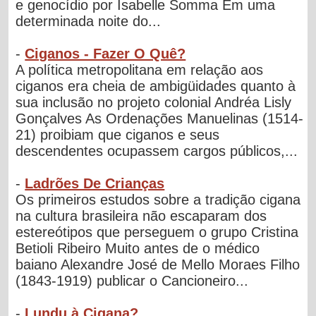
e genocídio por Isabelle Somma Em uma
determinada noite do...
-
Ciganos - Fazer O Quê?
A política metropolitana em relação aos
ciganos era cheia de ambigüidades quanto à
sua inclusão no projeto colonial Andréa Lisly
Gonçalves As Ordenações Manuelinas (1514-
21) proibiam que ciganos e seus
descendentes ocupassem cargos públicos,...
-
Ladrões De Crianças
Os primeiros estudos sobre a tradição cigana
na cultura brasileira não escaparam dos
estereótipos que perseguem o grupo Cristina
Betioli Ribeiro Muito antes de o médico
baiano Alexandre José de Mello Moraes Filho
(1843-1919) publicar o Cancioneiro...
-
Lundu à Cigana?