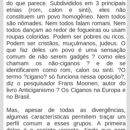
do que parece. Subdivididos em 3 principais
etnias (rom, calon e sinti), eles não
constituem um povo homogêneo. Nem todos
são nômades. Nem todos falam romani. Nem
todos dançam ao redor de fogueiras ou usam
roupas coloridas. Podem ser pobres ou ricos.
Podem ser cristãos, muçulmanos, judeus. O
que faz deles um povo é uma sensação
comum de não serem gadgés ? como eles
chamam os não-ciganos ? e de se
identificarem como rom, calon ou sinti. ?O
termo ?cigano? só funciona nessa oposição?,
diz o pesquisador Frans Moonen, autor do
livro Anticiganismo ? Os Ciganos na Europa e
no Brasil.
Mas, apesar de todas as divergências,
algumas características permitem traçar um
perfil comum a esses grupos. A primeira
delas é o espírito viajante. Ainda que nem