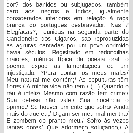
dor? dos banidos ou subjugados, também
caro aos negros e índios, igualmente
considerados inferiores em relação à raça
branca do português desbravador. Nas ?
Elegíacas?, reunidas na segunda parte do
Cancioneiro dos Ciganos, são reproduzidas
as agruras cantadas por um povo oprimido
havia séculos. Registrado em redondilhas
maiores, métrica típica da poesia oral, o
poema expõe as lamentações de um
injustiçado: ?Para contar os meus males/
Meu natural me contém;/ As sepulturas têm
flores,/ A minha vida não tem./ (...) Quando o
réu é infeliz/ Mesmo com razão tem crime;/
Sua defesa não vale,/ Sua inocência o
oprime./ Se houver um ente que sofra/ Ainda
mais do que eu,/ Digam ser meu mal mentira/
E zombem do pranto meu./ Sofro às vezes
tantas dores/ Que adormeço soluçando,/ A