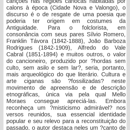
canções nas regiões cariocas habitadas por
calons à época (Cidade Nova e Valongo), o
discurso é o de resgate de uma poesia que
poderia ter origem em costumes da
Antiguidade. Para o folclorista, em
consonância com seus pares Sílvio Romero,
Franklin Távora (1842-1888), João Barboza
Rodrigues (1842-1909), Alfredo do Vale
Cabral (1851-1894) e muitos outros, o valor
do cancioneiro, produzido por ?hordas sem
culto, sem asilo e sem lar?, seria, portanto,
mais arqueológico do que literário. Cultura e
arte ciganas são ?fossilizadas? neste
movimento de apreensão e de descrição
etnográficas, única via pela qual Mello
Moraes consegue apreciá-las. Embora
reconheça um ?misticismo admirável? nos
versos reunidos, sua essencial identidade
popular e seu relevo para a reconstituição do
passado, o autor destaca neles um ?canto de