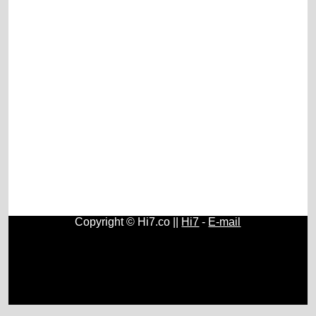
Copyright © Hi7.co ||
Hi7
-
E-mail
Contos e Histórias
|
História do Brasil e do Mundo
|
Origem
e História do Rádio
|
Fundamentos, História e Estudos de
Psicologia
|
História e Surgimento do Papel Higiênico
|
Geografia
|
Química
|
Física
|
Astronomia
|
Cristianismo
|
Blogs