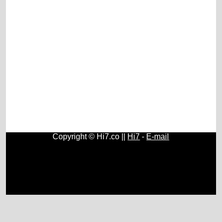
Copyright © Hi7.co ||
Hi7
-
E-mail
Contos e Histórias
|
História do Brasil e do Mundo
|
Origem
e História do Rádio
|
Fundamentos, História e Estudos de
Psicologia
|
História e Surgimento do Papel Higiênico
|
Geografia
|
Química
|
Física
|
Astronomia
|
Cristianismo
|
Blogs