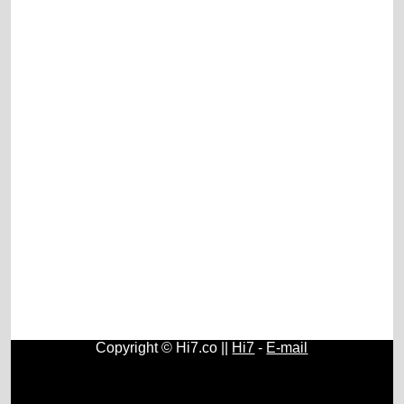
Copyright © Hi7.co ||
Hi7
-
E-mail
Contos e Histórias
|
História do Brasil e do Mundo
|
Origem
e História do Rádio
|
Fundamentos, História e Estudos de