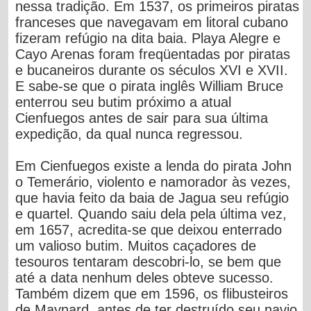
nessa tradição. Em 1537, os primeiros piratas
franceses que navegavam em litoral cubano
fizeram refúgio na dita baia. Playa Alegre e
Cayo Arenas foram freqüentadas por piratas
e bucaneiros durante os séculos XVI e XVII.
E sabe-se que o pirata inglês William Bruce
enterrou seu butim próximo a atual
Cienfuegos antes de sair para sua última
expedição, da qual nunca regressou.
Em Cienfuegos existe a lenda do pirata John
o Temerário, violento e namorador às vezes,
que havia feito da baia de Jagua seu refúgio
e quartel. Quando saiu dela pela última vez,
em 1657, acredita-se que deixou enterrado
um valioso butim. Muitos caçadores de
tesouros tentaram descobri-lo, se bem que
até a data nenhum deles obteve sucesso.
Também dizem que em 1596, os flibusteiros
de Maynard, antes de ter destruído seu navio