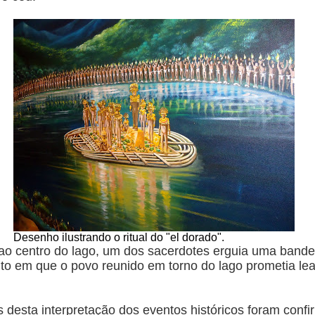
Desenho ilustrando o ritual do "el dorado".
centro do lago, um dos sacerdotes erguia uma bandeira
o em que o povo reunido em torno do lago prometia leal
 desta interpretação dos eventos históricos foram conf