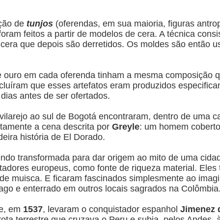
ção de
tunjos
(oferendas, em sua maioria, figuras antr
foram feitos a partir de modelos de cera. A técnica cons
 cera que depois são derretidos. Os moldes são então u
e ouro em cada oferenda tinham a mesma composição qu
ncluíram que esses artefatos eram produzidos especific
dias antes de ser ofertados.
ilarejo ao sul de Bogotá encontraram, dentro de uma 
amente a cena descrita por
Greyle
: um homem coberto 
eira história de El Dorado.
endo transformada para dar origem ao mito de uma cidad
stadores europeus, como fonte de riqueza material. El
ade muisca. E ficaram fascinados simplesmente ao imagi
ago e enterrado em outros locais sagrados na Colômbia
ue, em
1537
, levaram o conquistador espanhol
Jimenez 
a terrestre que cruzava o Peru e subia, pelos Andes, à