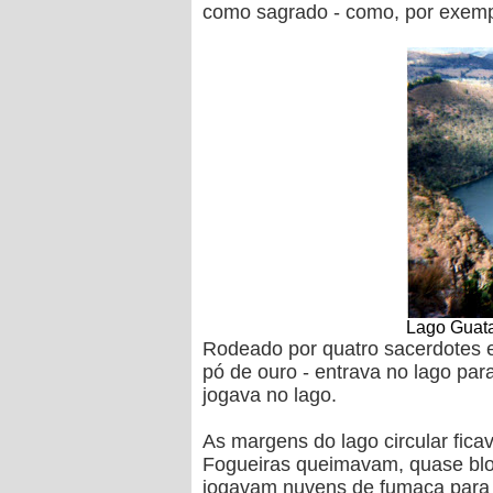
como sagrado - como, por exemp
Lago Guata
Rodeado por quatro sacerdotes e
pó de ouro - entrava no lago par
jogava no lago.
As margens do lago circular fica
Fogueiras queimavam, quase blo
jogavam nuvens de fumaça para 