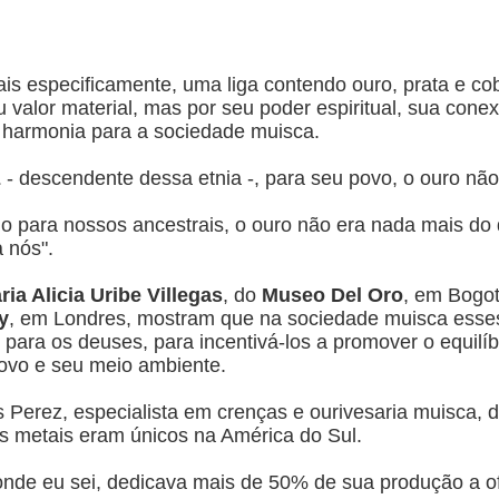
is especificamente, uma liga contendo ouro, prata e c
 valor material, mas por seu poder espiritual, sua con
e harmonia para a sociedade muisca.
z
- descendente dessa etnia -, para seu povo, o ouro não
o para nossos ancestrais, o ouro não era nada mais do 
 nós".
ria Alicia Uribe Villegas
, do
Museo Del Oro
, em Bogo
y
, em Londres, mostram que na sociedade muisca esses 
para os deuses, para incentivá-los a promover o equilí
povo e seu meio ambiente.
 Perez, especialista em crenças e ourivesaria muisca, d
s metais eram únicos na América do Sul.
onde eu sei, dedicava mais de 50% de sua produção a 