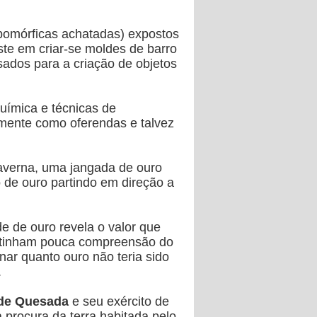
opomórficas achatadas) expostos
iste em criar-se moldes de barro
sados para a criação de objetos
ímica e técnicas de
amente como oferendas e talvez
caverna, uma jangada de ouro
de ouro partindo em direção a
e de ouro revela o valor que
es tinham pouca compreensão do
nar quanto ouro não teria sido
.
de Quesada
e seu exército de
 procura da terra habitada pelo