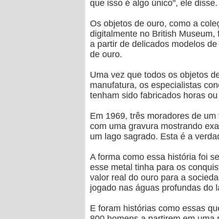
que isso é algo único", ele disse.
Os objetos de ouro, como a cole
digitalmente no British Museum, 
a partir de delicados modelos de
de ouro.
Uma vez que todos os objetos d
manufatura, os especialistas co
tenham sido fabricados horas ou 
Em 1969, três moradores de um v
com uma gravura mostrando exat
um lago sagrado. Esta é a verdad
A forma como essa história foi s
esse metal tinha para os conqui
valor real do ouro para a socied
jogado nas águas profundas do l
E foram histórias como essas q
800 homens a partirem em uma rot