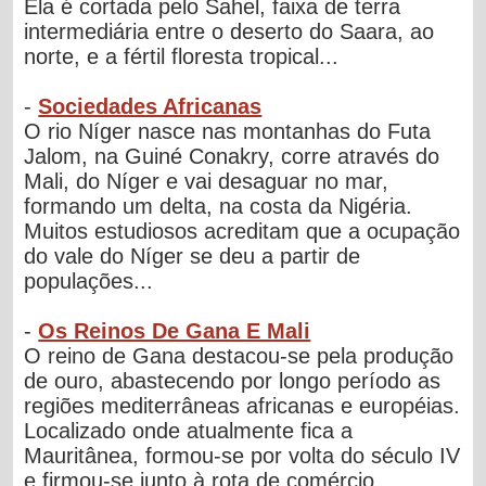
Ela é cortada pelo Sahel, faixa de terra
intermediária entre o deserto do Saara, ao
norte, e a fértil floresta tropical...
-
Sociedades Africanas
O rio Níger nasce nas montanhas do Futa
Jalom, na Guiné Conakry, corre através do
Mali, do Níger e vai desaguar no mar,
formando um delta, na costa da Nigéria.
Muitos estudiosos acreditam que a ocupação
do vale do Níger se deu a partir de
populações...
-
Os Reinos De Gana E Mali
O reino de Gana destacou-se pela produção
de ouro, abastecendo por longo período as
regiões mediterrâneas africanas e européias.
Localizado onde atualmente fica a
Mauritânea, formou-se por volta do século IV
e firmou-se junto à rota de comércio...