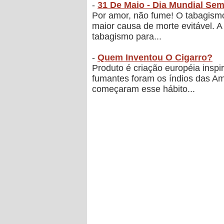
-
31 De Maio - Dia Mundial Se
Por amor, não fume! O tabagismo
maior causa de morte evitável. 
tabagismo para...
-
Quem Inventou O Cigarro?
Produto é criação européia inspi
fumantes foram os índios das Am
começaram esse hábito...