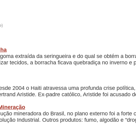
cha
 goma extraída da seringueira e do qual se obtém a borr
lizar tecidos, a borracha ficava quebradiça no inverno e
de 2004 o Haiti atravessa uma profunda crise política,
rand Aristide. Ex-padre católico, Aristide foi acusado d
Mineração
ução mineradora do Brasil, no plano externo foi a forte 
volução Industrial. Outros produtos: fumo, algodão e "dro