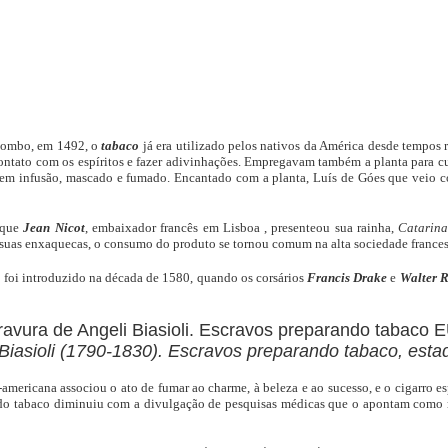
lombo, em 1492, o
tabaco
já era utilizado pelos nativos da América desde tempos re
ntato com os espíritos e fazer adivinhações. Empregavam também a planta para cura
 em infusão, mascado e fumado. Encantado com a planta, Luís de Góes que veio 
 que
Jean Nicot
, embaixador francês em Lisboa , presenteou sua rainha,
Catarina
e suas enxaquecas, o consumo do produto se tornou comum na alta sociedade frances
o foi introduzido na década de 1580, quando os corsários
Francis Drake
e
Walter R
iasioli (1790-1830). Escravos preparando tabaco, esta
americana associou o ato de fumar ao charme, à beleza e ao sucesso, e o cigarro e
do tabaco diminuiu com a divulgação de pesquisas médicas que o apontam como re