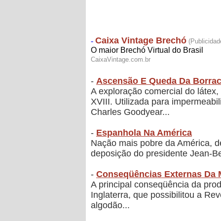
-
Ascensão E Queda Da Borra
A exploração comercial do látex,
XVIII. Utilizada para impermeabi
Charles Goodyear...
-
Espanhola Na América
Nação mais pobre da América, des
deposição do presidente Jean-Bert
-
Conseqüências Externas Da 
A principal conseqüência da prod
Inglaterra, que possibilitou a Re
algodão...