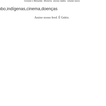
Gislane e Reinaldo. História. ensino médio. volume único
mbo,indígenas,cinema,doenças
Assine nosso feed. É Grátis.