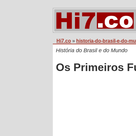
Hi7.co
»
historia-do-brasil-e-do-m
História do Brasil e do Mundo
Os Primeiros 