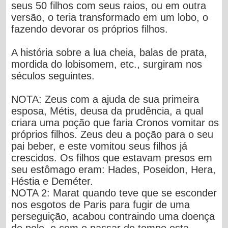
seus 50 filhos com seus raios, ou em outra
versão, o teria transformado em um lobo, o
fazendo devorar os próprios filhos.
A história sobre a lua cheia, balas de prata,
mordida do lobisomem, etc., surgiram nos
séculos seguintes.
NOTA:
Zeus com a ajuda de sua primeira
esposa,
Métis
, deusa da prudência, a qual
criara uma poção que faria Cronos vomitar os
próprios filhos. Zeus deu a poção para o seu
pai beber, e este vomitou seus filhos já
crescidos. Os filhos que estavam presos em
seu estômago eram:
Hades, Poseidon, Hera,
Héstia
e
Deméter.
NOTA 2:
Marat quando teve que se esconder
nos esgotos de Paris para fugir de uma
perseguição, acabou contraindo uma doença
de pele, e com o passar do tempo esta