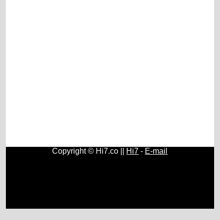
Copyright © Hi7.co ||
Hi7
-
E-mail
Contos e Histórias
|
História do Brasil e do Mundo
|
Origem
e História do Rádio
|
Fundamentos, História e Estudos de
Psicologia
|
História e Surgimento do Papel Higiênico
|
Geografia
|
Química
|
Física
|
Astronomia
|
Cristianismo
|
Blogs