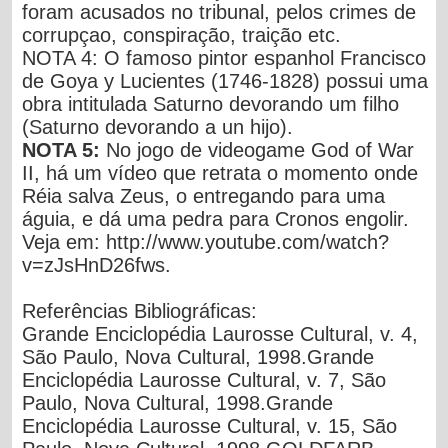
foram acusados no tribunal, pelos crimes de
corrupçao, conspiração, traição etc.
NOTA 4:
O famoso pintor espanhol
Francisco
de Goya y Lucientes
(1746-1828) possui uma
obra intitulada
Saturno devorando um filho
(
Saturno devorando a un hijo
).
NOTA 5:
No jogo de videogame
God of War
II
, há um vídeo que retrata o momento onde
Réia salva Zeus, o entregando para uma
águia, e dá uma pedra para Cronos engolir.
Veja em:
http://www.youtube.com/watch?
v=zJsHnD26fws.
Referências Bibliográficas:
Grande Enciclopédia Laurosse Cultural
, v. 4,
São Paulo, Nova Cultural, 1998.
Grande
Enciclopédia Laurosse Cultural
, v. 7, São
Paulo, Nova Cultural, 1998.
Grande
Enciclopédia Laurosse Cultural
, v. 15, São