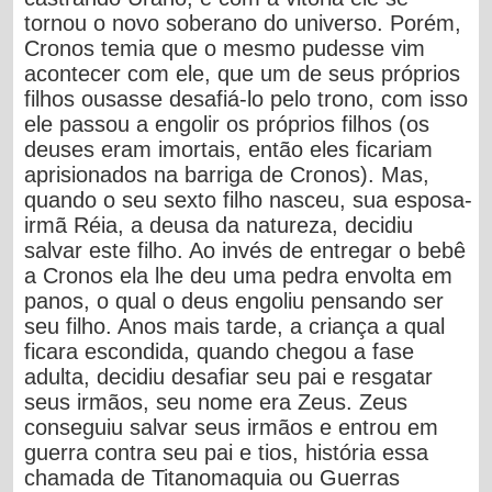
tornou o novo soberano do universo. Porém,
Cronos temia que o mesmo pudesse vim
acontecer com ele, que um de seus próprios
filhos ousasse desafiá-lo pelo trono, com isso
ele passou a engolir os próprios filhos (os
deuses eram imortais, então eles ficariam
aprisionados na barriga de Cronos). Mas,
quando o seu sexto filho nasceu, sua esposa-
irmã
Réia
, a deusa da natureza, decidiu
salvar este filho. Ao invés de entregar o bebê
a Cronos ela lhe deu uma pedra envolta em
panos, o qual o deus engoliu pensando ser
seu filho. Anos mais tarde, a criança a qual
ficara escondida, quando chegou a fase
adulta, decidiu desafiar seu pai e resgatar
seus irmãos, seu nome era
Zeus
. Zeus
conseguiu salvar seus irmãos e entrou em
guerra contra seu pai e tios, história essa
chamada de
Titanomaquia
ou
Guerras