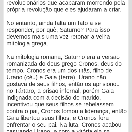
revolucionários que acabaram morrendo pela
própria revolução que eles ajudaram a criar.
No entanto, ainda falta um fato a se
responder, por quê, Saturno? Para isso
devemos mais uma vez retonar a velha
mitologia grega.
Na
mitologia romana
,
Saturno
era a versão
romanizada do deus grego
Cronos
, deus do
tempo. Cronos era um dos
titãs
, filho de
Urano
(céu) e
Gaia
(terra). Urano não
gostava de seus filhos, então os aprisionou
no
Tártaro
, a prisão infernal, porém Gaia
indignada com a decisão do marido,
incentivou que seus filhos se rebelassem
contra o pai, Cronos tomou a liderança, então
Gaia libertou seus filhos, e Cronos fora
enfrentar o seu pai. Na luta, Cronos acabou
castrando Urano, e com a vitória ele se