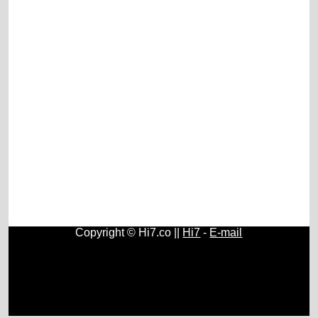
Copyright © Hi7.co ||
Hi7
-
E-mail
Contos e Histórias
|
História do Brasil e do Mundo
|
Origem
e História do Rádio
|
Fundamentos, História e Estudos de
Psicologia
|
História e Surgimento do Papel Higiênico
|
Geografia
|
Química
|
Física
|
Astronomia
|
Cristianismo
|
Blogs