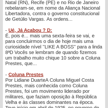
Natal (RN), Recife (PE) e no Rio de Janeiro
rebelaram-se, em nome da Aliança Nacional
Libertadora, contra o governo constitucional
de Getúlio Vargas. As ordens...
-
Ué, Já Acabou ? D:
É, pois é... mais uma sexta-feira se vai, e
para concluirmos o dia de hoje mais uma
curiosidade nível ''LIKE A BOSS'' para a linda
8ªD Vocês se lembram de quando fizemos
um trabalho muito chique 10 sobre a Coluna
Prestes, que...
-
Coluna Prestes
Por Lidiane DuarteA Coluna Miguel Costa
Prestes, mais conhecida como Coluna
Prestes, foi um movimento liderado por
militares, que faziam oposição à República
Velha e às classes dominantes na época.
Teve início em abril de 1925, no governo de