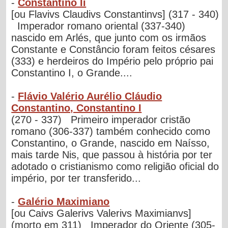
-
Constantino Ii
[ou Flavivs Claudivs Constantinvs] (317 - 340)
Imperador romano oriental (337-340)
nascido em Arlés, que junto com os irmãos
Constante e Constâncio foram feitos césares
(333) e herdeiros do Império pelo próprio pai
Constantino I, o Grande....
-
Flávio Valério Aurélio Cláudio
Constantino, Constantino I
(270 - 337) Primeiro imperador cristão
romano (306-337) também conhecido como
Constantino, o Grande, nascido em Naísso,
mais tarde Nis, que passou à história por ter
adotado o cristianismo como religião oficial do
império, por ter transferido...
-
Galério Maximiano
[ou Caivs Galerivs Valerivs Maximianvs]
(morto em 311) Imperador do Oriente (305-