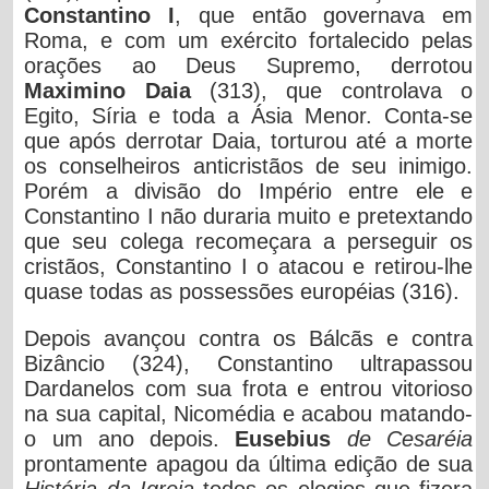
Constantino I
, que então governava em
Roma, e com um exército fortalecido pelas
orações ao Deus Supremo, derrotou
Maximino Daia
(313), que controlava o
Egito, Síria e toda a Ásia Menor. Conta-se
que após derrotar Daia, torturou até a morte
os conselheiros anticristãos de seu inimigo.
Porém a divisão do Império entre ele e
Constantino I não duraria muito e pretextando
que seu colega recomeçara a perseguir os
cristãos, Constantino I o atacou e retirou-lhe
quase todas as possessões européias (316).
Depois avançou contra os Bálcãs e contra
Bizâncio (324), Constantino ultrapassou
Dardanelos com sua frota e entrou vitorioso
na sua capital, Nicomédia e acabou matando-
o um ano depois.
Eusebius
de Cesaréia
prontamente apagou da última edição de sua
História da Igreja
todos os elogios que fizera