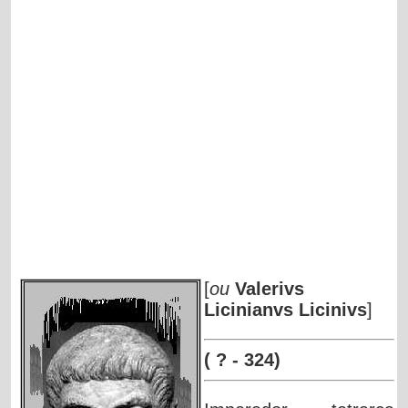
[
ou
Valerivs
Licinianvs Licinivs
]
( ? - 324)