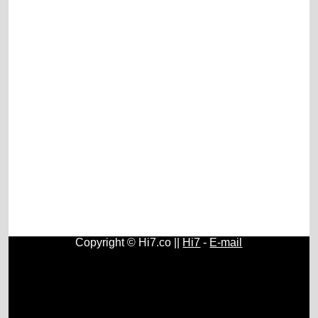
Copyright © Hi7.co ||
Hi7
-
E-mail
Contos e Histórias
|
História do Brasil e do Mundo
|
Origem
e História do Rádio
|
Fundamentos, História e Estudos de
Psicologia
|
História e Surgimento do Papel Higiênico
|
Geografia
|
Química
|
Física
|
Astronomia
|
Cristianismo
|