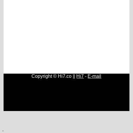
Copyright © Hi7.co ||
Hi7
-
E-mail
Contos e Histórias
|
História do Brasil e do Mundo
|
Origem
e História do Rádio
|
Fundamentos, História e Estudos de
Psicologia
|
História e Surgimento do Papel Higiênico
|
Geografia
|
Química
|
Física
|
Astronomia
|
Cristianismo
|
Blogs
.