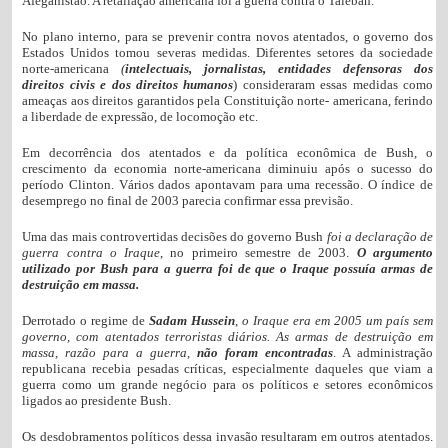
Afeganistão. A retaliação americana foi a guerra contra o Taleban.
No plano interno, para se prevenir contra novos atentados, o governo dos
Estados Unidos tomou severas medidas. Diferentes setores da sociedade
norte-americana
(
intelectuais, jornalistas, entidades defensoras dos
direitos civis e
dos direitos humanos
) consideraram essas medidas como
ameaças aos direitos garantidos pela Constituição norte- americana, ferindo
a liberdade de expressão, de locomoção etc.
Em decorrência dos atentados e da política econômica de Bush, o
crescimento da economia norte-americana diminuiu após o sucesso do
período Clinton. Vários dados apontavam para uma recessão. O índice de
desemprego no final de 2003 parecia confirmar essa previsão.
Uma das mais controvertidas decisões do governo Bush
foi a declaração de
guerra contra o Iraque
, no primeiro semestre de 2003.
O argumento
utilizado por Bush para a guerra foi de que o Iraque possuía armas de
destruição em massa.
Derrotado o regime de
Sadam Hussein
,
o Iraque era em 2005 um país sem
governo, com atentados terroristas diários. As armas de destruição em
massa, razão para a guerra,
não foram encontradas
. A administração
republicana recebia pesadas críticas, especialmente daqueles que viam a
guerra como um grande negócio para os políticos e setores econômicos
ligados ao presidente Bush.
Os desdobramentos políticos dessa invasão resultaram em outros atentados.