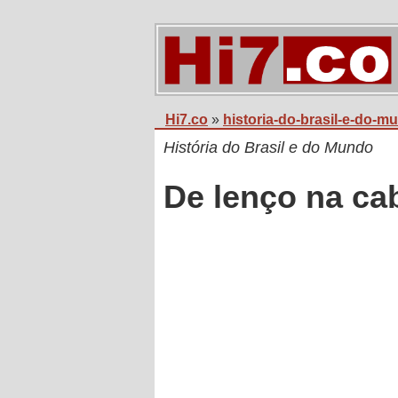
Hi7.co
»
historia-do-brasil-e-do-m
História do Brasil e do Mundo
De lenço na ca