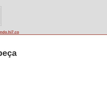
undo.hi7.co
beça