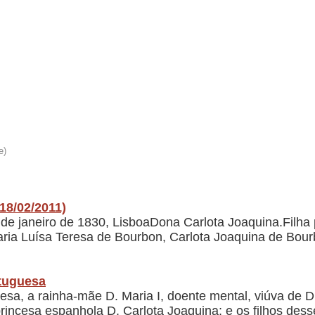
18/02/2011)
7 de janeiro de 1830, LisboaDona Carlota Joaquina.Filha
aria Luísa Teresa de Bourbon, Carlota Joaquina de Bo
tuguesa
esa, a rainha-mãe D. Maria I, doente mental, viúva de D. P
incesa espanhola D. Carlota Joaquina; e os filhos desse