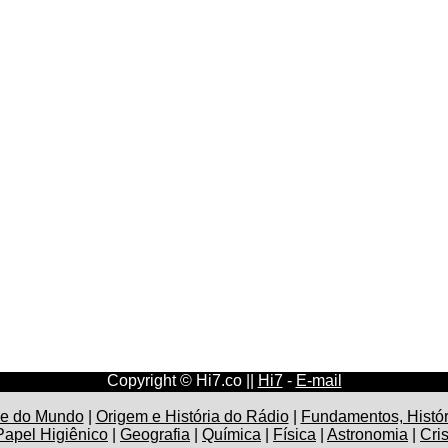
Copyright © Hi7.co ||
Hi7
-
E-mail
l e do Mundo
|
Origem e História do Rádio
|
Fundamentos, Histór
Papel Higiênico
|
Geografia
|
Química
|
Física
|
Astronomia
|
Cri