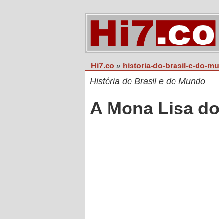
Hi7.co
»
historia-do-brasil-e-do-m
História do Brasil e do Mundo
A Mona Lisa do