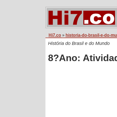
Hi7.co
»
historia-do-brasil-e-do-m
História do Brasil e do Mundo
8?Ano: Ativida