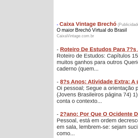
-
Roteiro De Estudos Para 7?s 
Roteiro de Estudos: Capítulos 1
muitos ganhos para outros Querid
caderno (quem...
-
8?s Anos: Atividade Extra: A 
Oi pessoal; Segue a orientação p
(Jovens Brasileiros página 74) 
conta o contexto...
-
2?ano: Por Que O Ocidente
Pessoal, está em ordem decresce
em sala, lembrem-se: sejam sucin
como...