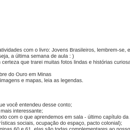
ividades com o livro: Jovens Brasileiros, lembrem-se, e
eja, a última semana de aula : )
teza que trarei muitas fotos lindas e histórias curios
ebre do Ouro em Minas
 imagens e mapas, leia as legendas.
que você entendeu desse conto;
mais interessante;
xto com o que aprendemos em sala - último capítulo da A
ísticas sociais, ocupação do espaço, pacto colonial);
ginas 60 e 61, elas são todas complementares ao noss