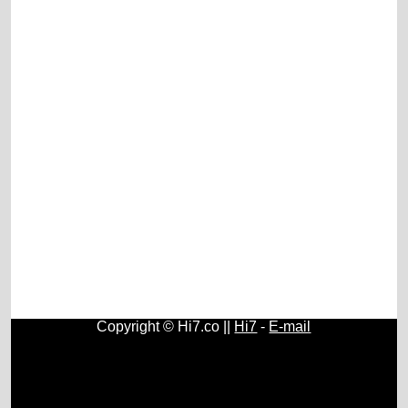
Copyright © Hi7.co ||
Hi7
-
E-mail
Contos e Histórias
|
História do Brasil e do Mundo
|
Origem
e História do Rádio
|
Fundamentos, História e Estudos de
Psicologia
|
História e Surgimento do Papel Higiênico
|