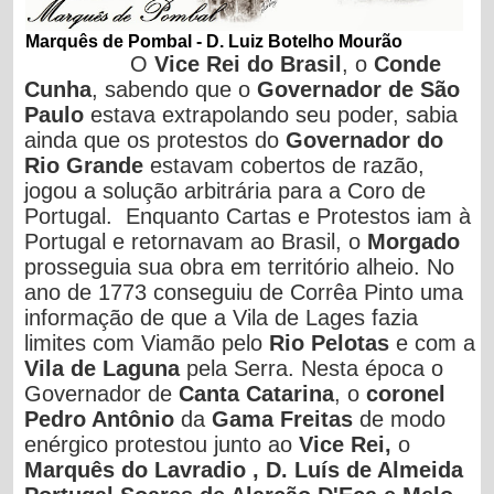
Marquês de Pombal -
D. Luiz Botelho Mourão
O
Vice Rei do Brasil
, o
Conde
Cunha
, sabendo que o
Governador de São
Paulo
estava extrapolando seu poder, sabia
ainda que os protestos do
Governador do
Rio Grande
estavam cobertos de razão,
jogou a solução arbitrária para a Coro de
Portugal. Enquanto Cartas e Protestos iam à
Portugal e retornavam ao Brasil, o
Morgado
prosseguia sua obra em território alheio. No
ano de 1773 conseguiu de Corrêa Pinto uma
informação de que a Vila de Lages fazia
limites com Viamão pelo
Rio Pelotas
e com a
Vila de Laguna
pela Serra. Nesta época o
Governador de
Canta Catarina
, o
coronel
Pedro Antônio
da
Gama Freitas
de modo
enérgico protestou junto ao
Vice Rei,
o
Marquês do Lavradio , D. Luís de Almeida